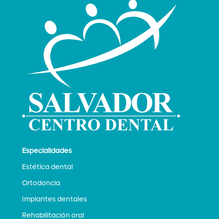
Especialidades
Estética dental
Ortodoncia
Implantes dentales
Rehabilitación oral