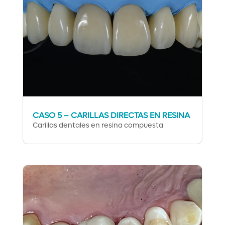
CASO 5 – CARILLAS DIRECTAS EN RESINA
Carillas dentales en resina compuesta